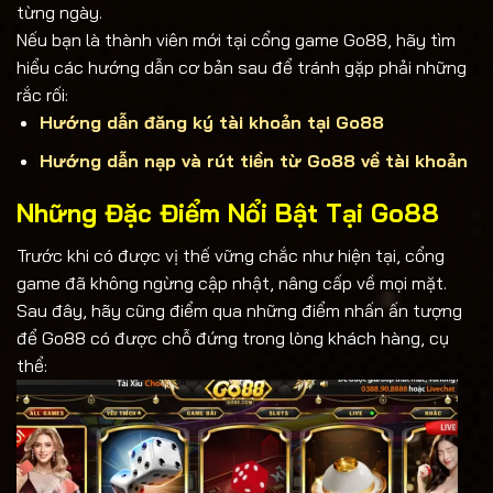
từng ngày.
Nếu bạn là thành viên mới tại cổng game Go88, hãy tìm
hiểu các hướng dẫn cơ bản sau để tránh gặp phải những
rắc rối:
Hướng dẫn đăng ký tài khoản tại Go88
Hướng dẫn nạp và rút tiền từ Go88 về tài khoản
Những Đặc Điểm Nổi Bật Tại Go88
Trước khi có được vị thế vững chắc như hiện tại, cổng
game đã không ngừng cập nhật, nâng cấp về mọi mặt.
Sau đây, hãy cũng điểm qua những điểm nhấn ấn tượng
để Go88 có được chỗ đứng trong lòng khách hàng, cụ
thể: