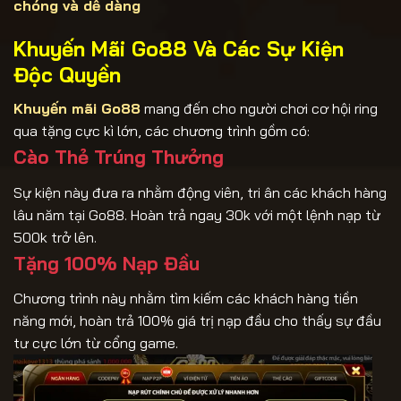
chóng và dễ dàng
Khuyến Mãi Go88 Và Các Sự Kiện
Độc Quyền
Khuyến mãi Go88
mang đến cho người chơi cơ hội ring
qua tặng cực kì lớn, các chương trình gồm có:
Cào Thẻ Trúng Thưởng
Sự kiện này đưa ra nhằm động viên, tri ân các khách hàng
lâu năm tại Go88. Hoàn trả ngay 30k với một lệnh nạp từ
500k trở lên.
Tặng 100% Nạp Đầu
Chương trình này nhằm tìm kiếm các khách hàng tiền
năng mới, hoàn trả 100% giá trị nạp đầu cho thấy sự đầu
tư cực lớn từ cổng game.