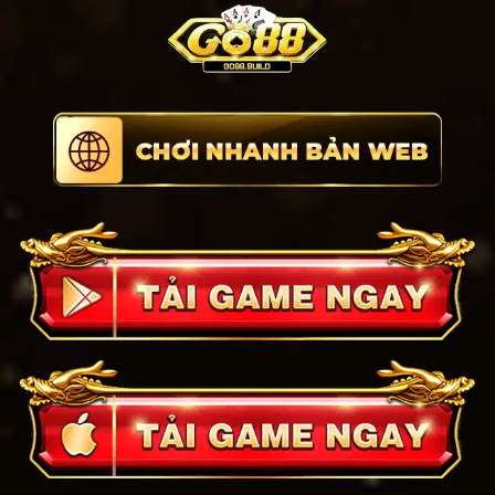
S
k
i
p
t
o
c
o
n
t
e
n
t