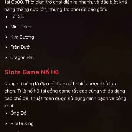
tại Go88. Thời gian trò chơi diễn ra nhanh, và đặc biệt khả
năng thắng cực lớn, những trò chơi đó bao gồm:
Tài Xỉu
Mini Poker
Kim Cương
Trên Dưới
Dragon Ball
Slots Game Nổ Hũ
Quay hũ cũng là địa chỉ được rất nhiều cược thủ lựa
chọn. Tỉ lệ nổ hũ tại cổng game rất cao cùng với đa dạng
các chủ đề, thuật toán được sử dụng minh bạch và công
khai.
Ông Đồ
Pirate King