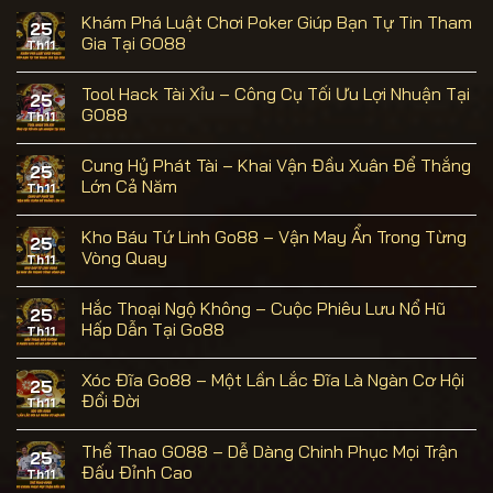
Khám Phá Luật Chơi Poker Giúp Bạn Tự Tin Tham
25
Gia Tại GO88
Th11
Tool Hack Tài Xỉu – Công Cụ Tối Ưu Lợi Nhuận Tại
25
GO88
Th11
Cung Hỷ Phát Tài – Khai Vận Đầu Xuân Để Thắng
25
Lớn Cả Năm
Th11
Kho Báu Tứ Linh Go88 – Vận May Ẩn Trong Từng
25
Vòng Quay
Th11
Hắc Thoại Ngộ Không – Cuộc Phiêu Lưu Nổ Hũ
25
Hấp Dẫn Tại Go88
Th11
Xóc Đĩa Go88 – Một Lần Lắc Đĩa Là Ngàn Cơ Hội
25
Đổi Đời
Th11
Thể Thao GO88 – Dễ Dàng Chinh Phục Mọi Trận
25
Đấu Đỉnh Cao
Th11