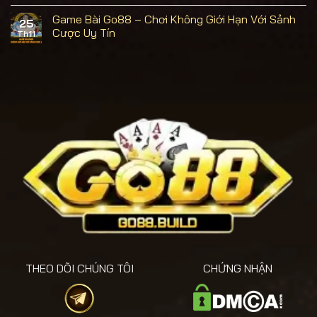
Game Bài Go88 – Chơi Không Giới Hạn Với Sảnh
25
Cược Uy Tín
Th11
THEO DÕI CHÚNG TÔI
CHỨNG NHẬN