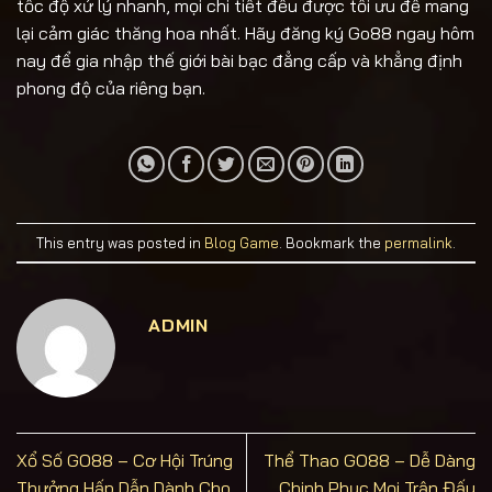
tốc độ xử lý nhanh, mọi chi tiết đều được tối ưu để mang
lại cảm giác thăng hoa nhất. Hãy đăng ký Go88 ngay hôm
nay để gia nhập thế giới bài bạc đẳng cấp và khẳng định
phong độ của riêng bạn.
This entry was posted in
Blog Game
. Bookmark the
permalink
.
ADMIN
Xổ Số GO88 – Cơ Hội Trúng
Thể Thao GO88 – Dễ Dàng
Thưởng Hấp Dẫn Dành Cho
Chinh Phục Mọi Trận Đấu