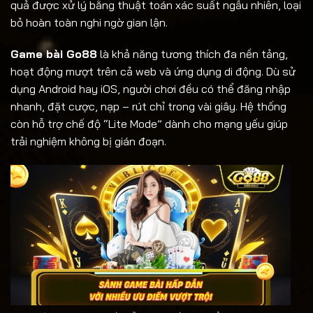
quả được xử lý bằng thuật toán xác suất ngẫu nhiên, loại
bỏ hoàn toàn nghi ngờ gian lận.
Game bài Go88
là khả năng tương thích đa nền tảng,
hoạt động mượt trên cả web và ứng dụng di động. Dù sử
dụng Android hay iOS, người chơi đều có thể đăng nhập
nhanh, đặt cược, nạp – rút chỉ trong vài giây. Hệ thống
còn hỗ trợ chế độ “Lite Mode” dành cho mạng yếu giúp
trải nghiệm không bị gián đoạn.