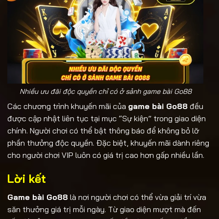
Nhiều ưu đãi độc quyền chỉ có ở sảnh game bài Go88
Các chương trình khuyến mãi của
game bài Go88
đều
được cập nhật liên tục tại mục “Sự kiện” trong giao diện
chính. Người chơi có thể bật thông báo để không bỏ lỡ
phần thưởng độc quyền. Đặc biệt, khuyến mãi dành riêng
cho người chơi VIP luôn có giá trị cao hơn gấp nhiều lần.
Lời kết
Game bài Go88
là nơi người chơi có thể vừa giải trí vừa
săn thưởng giá trị mỗi ngày. Từ giao diện mượt mà đến