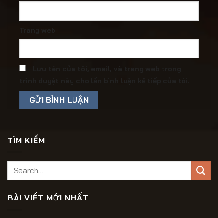
Trang web
Lưu tên của tôi, email, và trang web trong
trình duyệt này cho lần bình luận kế tiếp của tôi.
TÌM KIẾM
BÀI VIẾT MỚI NHẤT