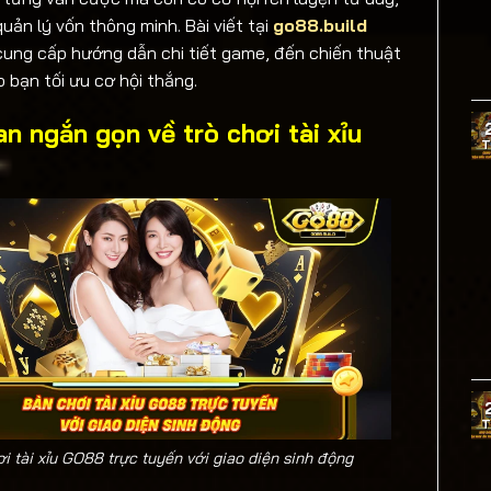
uản lý vốn thông minh. Bài viết tại
go88.build
cung cấp hướng dẫn chi tiết game, đến chiến thuật
 bạn tối ưu cơ hội thắng.
n ngắn gọn về trò chơi tài xỉu
T
T
i tài xỉu GO88 trực tuyến với giao diện sinh động