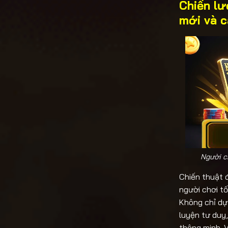
Chiến lư
mới và c
Người c
Chiến thuật 
người chơi tố
Không chỉ dự
luyện tư duy
thông minh. 