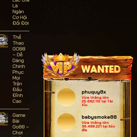
Là
Ngàn
Cơ Hội
Đổi Đời
Thể
25
Thao
h11
GO88
– Dễ
Dàng
Chinh
Phục
Mọi
Trận
Đấu
ballack13
Đỉnh
Vừa thắng lớn
82.170.688 tại
Cao
Tài Xỉu
phuquy8x
Vừa thắng lớn
25.862.112 tại Tài
Game
25
Xỉu
Bài
h11
Go88 –
babysmoke888
Chơi
Vừa thắng lớn