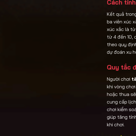
Cách tính
Kết quả tron
ba viên xúc x
xúc xắc là từ
từ 4 đến 10,
theo quy địn
dự đoán xu h
Quy tắc 
Người chơi
t
khi vòng chơi
hoặc thua sẽ
cung cấp lịc
chơi kiểm soá
giúp tăng tín
khi chơi.