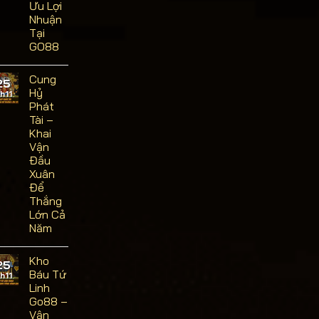
Ưu Lợi
Nhuận
Tại
GO88
Cung
25
Hỷ
h11
Phát
Tài –
Khai
Vận
Đầu
Xuân
Để
Thắng
Lớn Cả
Năm
Kho
25
Báu Tứ
h11
Linh
Go88 –
Vận