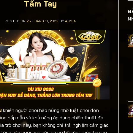
Tầm Tay
B
N
POSTED ON
25 THÁNG 11, 2025
BY
ADMIN
T
8
khiến người chơi hào hứng nhờ luật chơi đơn
T
thắng hấp dẫn và khả năng áp dụng chiến thuật đa
a trò chơi này, bạn không chỉ trải nghiệm cảm giác
g từng ván cược mà còn có cơ hội rèn luyện tư duy,