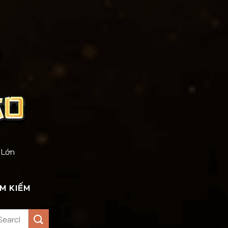
 Lớn
ÌM KIẾM