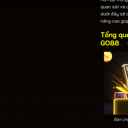
quan sát và q
dưới đây sẽ 
nâng cao giúp
Tổng qua
GO88
Bàn chơ